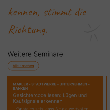
kennen, stimmt die
Richtung.
Weitere Seminare
Alle ansehen
MAKLER - STADTWERKE - UNTERNEHMEN -
BANKEN
Gesichtercode lesen: Lügen und
Kaufsignale erkennen
Könnte es sein, dass Sie die wertvollen