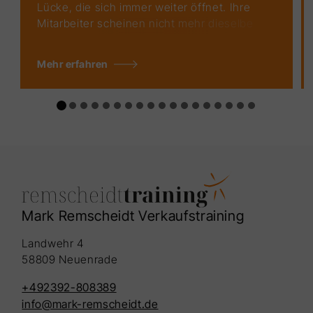
Lücke, die sich immer weiter öffnet. Ihre
Mitarbeiter scheinen nicht mehr dieselbe
Leidenschaft und Motivation zu haben wie
früher. Die Zusammenarbeit stockt, die
Mehr erfahren
Produktivität leidet und das Arbeitsklima ist
angespannt. In einer Welt, die immer
schneller wird und in den
Herausforderungen stetig zunehmen,
braucht es mehr als nur Ziele und Strategien
– wann und wie oft reden Sie eigentlich mit
Ihren Mitarbeitern?
Mark Remscheidt Verkaufstraining
Landwehr 4
58809 Neuenrade
+492392-808389
info@mark-remscheidt.de