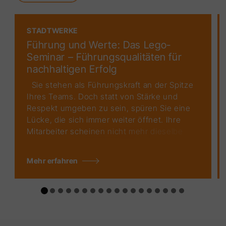
STADTWERKE
Führung und Werte: Das Lego-
Seminar – Führungsqualitäten für
nachhaltigen Erfolg
Sie stehen als Führungskraft an der Spitze
Ihres Teams. Doch statt von Stärke und
Respekt umgeben zu sein, spüren Sie eine
Lücke, die sich immer weiter öffnet. Ihre
Mitarbeiter scheinen nicht mehr dieselbe
Leidenschaft und Motivation zu haben wie
früher. Die Zusammenarbeit stockt, die
Mehr erfahren
Produktivität leidet und das Arbeitsklima ist
angespannt. In einer Welt, die immer
schneller wird und in den
Herausforderungen stetig zunehmen,
braucht es mehr als nur Ziele und Strategien
– wann und wie oft reden Sie eigentlich mit