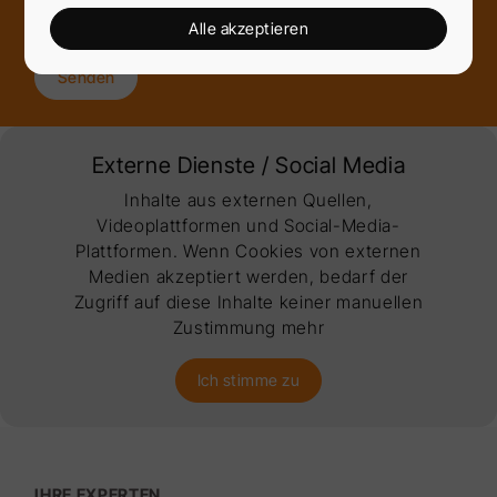
Ich akzeptiere die
Datenschutzerklärung
*
Alle akzeptieren
Senden
Externe Dienste / Social Media
Inhalte aus externen Quellen,
Videoplattformen und Social-Media-
Plattformen. Wenn Cookies von externen
Medien akzeptiert werden, bedarf der
Zugriff auf diese Inhalte keiner manuellen
Zustimmung mehr
Ich stimme zu
IHRE EXPERTEN