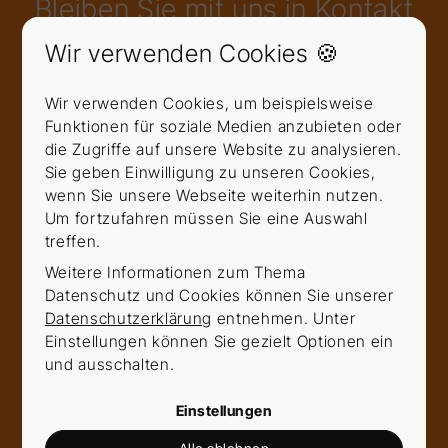
Bleiben Sie mit uns in Kontakt
Sie haben Fragen zu Seminaren, Trainern oder
Wir verwenden Cookies 🍪
wünschen eine auf Sie zugeschnittene Beratung?
Dann schreiben Sie eine Nachricht oder rufen
Wir verwenden Cookies, um beispielsweise
direkt an.
Funktionen für soziale Medien anzubieten oder
Thema
die Zugriffe auf unsere Website zu analysieren.
Sie geben Einwilligung zu unseren Cookies,
wenn Sie unsere Webseite weiterhin nutzen.
Um fortzufahren müssen Sie eine Auswahl
Anrede
treffen.
Weitere Informationen zum Thema
Datenschutz und Cookies können Sie unserer
Datenschutzerklärung
entnehmen. Unter
Vorname
*
Einstellungen können Sie gezielt Optionen ein
und ausschalten.
Einstellungen
Nachname
*