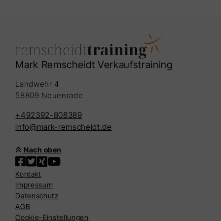
entschlüsseln. Was wäre, wenn Sie auf
einen Blick wüssten, ob Ihr Kunde lügt oder
wirklich von Ihrem Produkt begeistert ist?
Wie würde es Ihre Verkaufsgespräche
revolutionieren und Ihren Erfolg in
ungeahnte Höhen katapultieren?
Mark Remscheidt Verkaufstraining
Landwehr 4
58809 Neuenrade
+492392-808389
info@mark-remscheidt.de
Nach oben
Kontakt
Impressum
Datenschutz
AGB
Cookie-Einstellungen