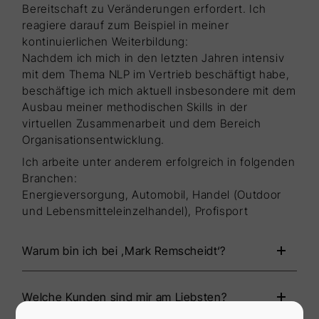
Bereitschaft zu Veränderungen erfordert. Ich
reagiere darauf zum Beispiel in meiner
kontinuierlichen Weiterbildung:
Nachdem ich mich in den letzten Jahren intensiv
mit dem Thema NLP im Vertrieb beschäftigt habe,
beschäftige ich mich aktuell insbesondere mit dem
Ausbau meiner methodischen Skills in der
virtuellen Zusammenarbeit und dem Bereich
Organisationsentwicklung.
Ich arbeite unter anderem erfolgreich in folgenden
Branchen:
Energieversorgung, Automobil, Handel (Outdoor
und Lebensmitteleinzelhandel), Profisport
Warum bin ich bei ‚Mark Remscheidt‘?
Welche Kunden sind mir am Liebsten?