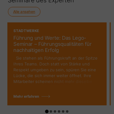
Seminare des Experten
Alle ansehen
STADTWERKE
Führung und Werte: Das Lego-
Seminar – Führungsqualitäten für
nachhaltigen Erfolg
Sie stehen als Führungskraft an der Spitze
Ihres Teams. Doch statt von Stärke und
Respekt umgeben zu sein, spüren Sie eine
Lücke, die sich immer weiter öffnet. Ihre
Mitarbeiter scheinen nicht mehr dieselbe
Leidenschaft und Motivation zu haben wie
früher. Die Zusammenarbeit stockt, die
Mehr erfahren
Produktivität leidet und das Arbeitsklima ist
angespannt. In einer Welt, die immer
schneller wird und in den