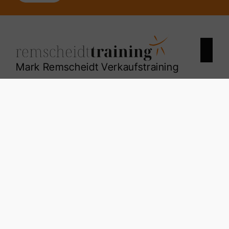
Mark Remscheidt Verkaufstraining
Landwehr 4
58809 Neuenrade
+492392-808389
info@mark-remscheidt.de
Nach oben
Kontakt
Impressum
Datenschutz
AGB
Cookie-Einstellungen