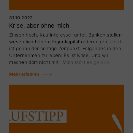
31.10.2022
Krise, aber ohne mich
Zinsen hoch, Kaufinteresse runter, Banken stellen
wesentlich höhere Eigenkapitalforderungen. Jetzt
ist genau der richtige Zeitpunkt, Folgendes in den
Unternehmen zu leben: Es ist Krise. Und wir
machen dort nicht mit! Mich stört es gerade
kolossal, wie die aktuelle Regierung, wie die
Mehr erfahren
Politik, wie die Medien unser Land, unseren
Immobi­lienmarkt, unsere Wirtschaft, unsere
Situation schlechtreden. Das können wir
Deutschen wirklich gut.