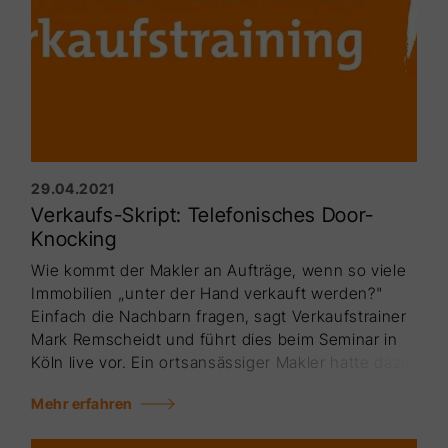
29.04.2021
Verkaufs-Skript: Telefonisches Door-
Knocking
Wie kommt der Makler an Aufträge, wenn so viele
Immobi­lien „unter der Hand verkauft werden?"
Einfach die Nach­barn fragen, sagt Verkaufstrainer
Mark Remscheidt und führt dies beim Seminar in
Köln live vor. Ein ortsansässiger Makler hatte dazu
Telefon-Adressen zur Verfügung ge­stellt. In
Mehr erfahren
diesem Skript erkennen Sie, wie sich Remscheidt
bei diesen Kalt-Anrufen auf nur zwei, drei