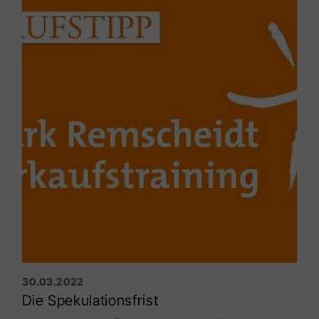
suche Münzen, da muss ich vielleicht einen
halben Tag lau­fen, aber spätestens dann habe ich
die erste Münze gefun­den, die irgendeinem aus
dem Portemonnaie gefallen ist. Wenn ich auf
Schaufenster achte, finde ich schöne Mode, tolle
Artikel, alles Sachen, die ich gerne kaufen möchte,
nur, wenn ich Münzen suche, darf ich nicht in die
Schaufenster gucken.
30.03.2022
Die Spekulationsfrist