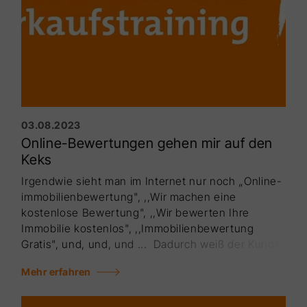
Satz haben sie die volle Aufmerksam­keit.
03.08.2023
Online-Bewertungen gehen mir auf den
Keks
Irgendwie sieht man im Internet nur noch „Online­
immobilienbewertung", ,,Wir machen eine
kostenlose Bewertung", ,,Wir bewerten Ihre
Immobilie kosten­los", ,,Immobilienbewertung
Gratis", und, und, und ... Dadurch weiß der Kunde
jetzt, dass so eine Online-Be­wertung überhaupt
Mehr erfahren
kein Hexenwerk ist, dass es jeder machen kann,
dass es etwas wertlos ist, dass man es auch