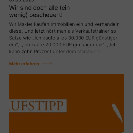
Wir sind doch alle (ein
wenig) bescheuert!
Wir Makler kaufen Immobilien ein und verhandeln
diese. Und jetzt hört man als Verkaufstrainer so
Sätze wie „Ich kau­fe alles 30.000 EUR günstiger
ein", ,,Ich kaufe 20.000 EUR günstiger ein", ,,Ich
kann zehn Prozent unter dem Markt­wert
einkaufen" und so weiter. Wenn man dann als
Mehr erfahren
Verkaufs­trainer fragt „Müssen wir nicht noch
günstiger einkaufen?" Dann sollten Sie mal die
Gesichter sehen.