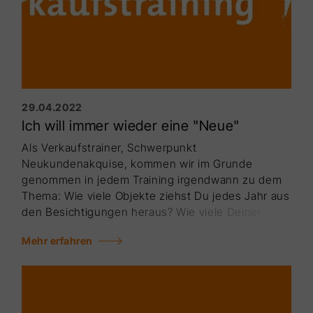
29.04.2022
Ich will immer wieder eine "Neue"
Als Verkaufstrainer, Schwerpunkt
Neukundenakquise, kom­men wir im Grunde
genommen in jedem Training irgend­wann zu dem
Thema: Wie viele Objekte ziehst Du jedes Jahr aus
den Besichtigungen heraus? Wie viele Deiner
potenziel­len Käufer, ob sie die Immobilie
Mehr erfahren
bekommen oder nicht, ge­ben Dir ihre Immobilie
zum Verkaufen? An dieser Stelle konnte mir noch
nie jemand eine Quote nen­nen. Jetzt ist es aber
so, ich stehe echt auf Quoten! Ich weiß, wenn ich
durch Köln gehe und schaue auf den Boden, und