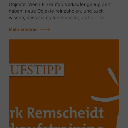
Objekte. Wenn Einkäufer/ Verkäufer genug Zeit
haben, neue Objekte reinzuholen, und auch
wissen, dass sie es tun müssen, und vor allen
Dingen auch tun, läuft jedes Unternehmen. Was
Mehr erfahren
ich im Alltag fest­stelle ist häufig das gleiche. Der
Einkauf wird eher stümper­haft betrieben. Da ist
kein Prozess vorhanden, da ist keine Kontinuität.
Dabei ist es doch relativ einfach.