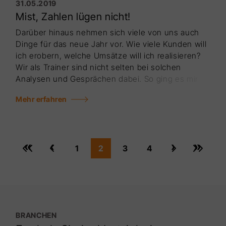
31.05.2019
Mist, Zahlen lügen nicht!
Darüber hinaus nehmen sich viele von uns auch
Dinge für das neue Jahr vor. Wie viele Kunden will
ich erobern, welche Umsätze will ich realisieren?
Wir als Trainer sind nicht selten bei solchen
Analysen und Gesprächen dabei. So ging es mir
auch im letzten Jahr mit einem meiner Kunden aus
Mehr erfahren
der Immobilienbranche. Wir haben uns die Zahlen
des Unternehmens angesehen.
Unerklärlicherweise stellten wir fest, dass es im
Jahr 2016 - etwa ab Sommer - einen Knick gab. Ab
«
‹
›
»
1
2
3
4
diesem Zeitpunkt lief es nicht mehr rund, die Luft
war raus, irgendetwas stand in der Firma seit
diesem Zeit­punkt auf der Bremse.
BRANCHEN